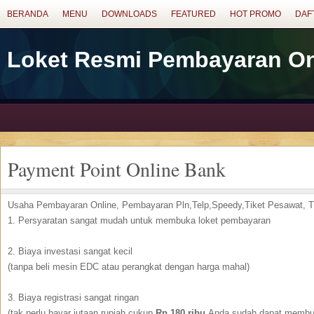
BERANDA
MENU
DOWNLOADS
FEATURED
HOT PROMO
DAF
Loket Resmi Pembayaran On
Payment Point Online Bank
Usaha Pembayaran Online, Pembayaran Pln,Telp,Speedy,Tiket Pesawat, Tik
1. Persyaratan sangat mudah untuk membuka loket pembayaran
2. Biaya investasi sangat kecil
(tanpa beli mesin EDC atau perangkat dengan harga mahal)
3. Biaya registrasi sangat ringan
(tak perlu bayar jutaan rupiah cukup
Rp 180 ribu
Anda sudah dapat membu